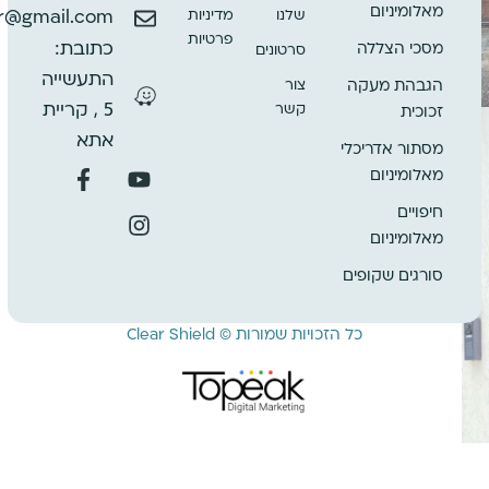
מאלומיניום
שלנו
מדיניות
ar@gmail.com
פרטיות
כתובת:
מסכי הצללה
סרטונים
התעשייה
צור
הגבהת מעקה
קשר
5 , קריית
זכוכית
אתא
מסתור אדריכלי
מאלומיניום
חיפויים
מאלומיניום
סורגים שקופים
כל הזכויות שמורות © Clear Shield