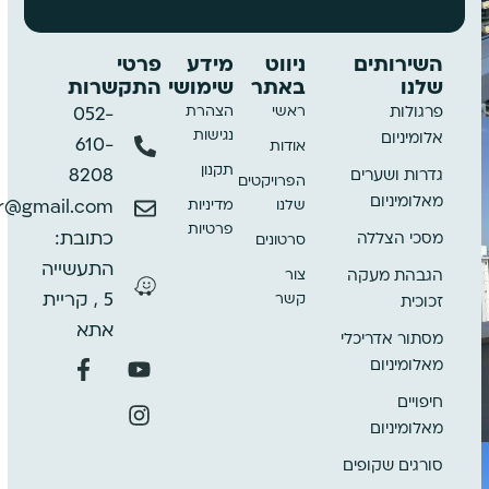
השירותים
ניווט
מידע
פרטי
שלנו
באתר
שימושי
התקשרות
ראשי
הצהרת
פרגולות
052-
נגישות
אלומיניום
610-
אודות
תקנון
8208
גדרות ושערים
הפרויקטים
מאלומיניום
שלנו
מדיניות
ar@gmail.com
פרטיות
כתובת:
מסכי הצללה
סרטונים
התעשייה
צור
הגבהת מעקה
קשר
5 , קריית
זכוכית
אתא
מסתור אדריכלי
מאלומיניום
חיפויים
מאלומיניום
סורגים שקופים